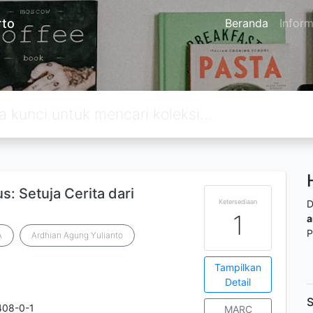
rto
Beranda
Inform
: Setuja Cerita dari
Ketersediaan
D
1
a
P
A
Ardhian Agung Yulianto
Tampilkan
Detail
S
408-0-1
MARC