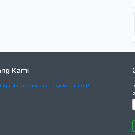
ang Kami
/perpustakaan.amikompurwokerto.ac.id/
m
p