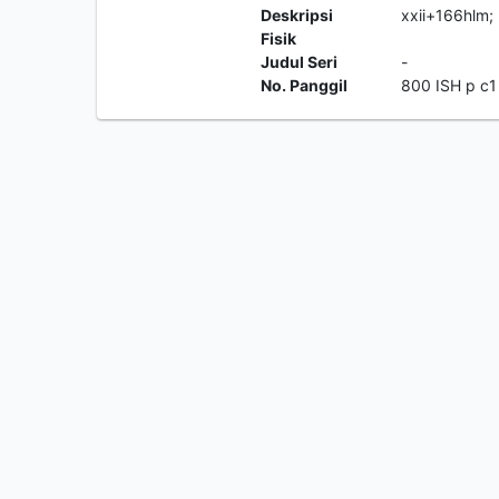
Deskripsi
xxii+166hlm;
Fisik
Judul Seri
-
No. Panggil
800 ISH p c1