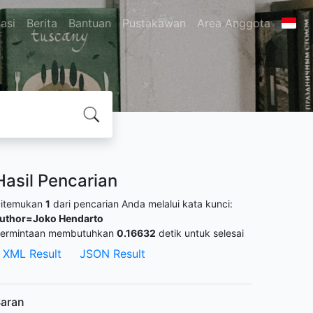
asi
Berita
Bantuan
Pustakawan
Area Anggota
Hasil Pencarian
itemukan
1
dari pencarian Anda melalui kata kunci:
uthor=Joko Hendarto
ermintaan membutuhkan
0.16632
detik untuk selesai
XML Result
JSON Result
aran