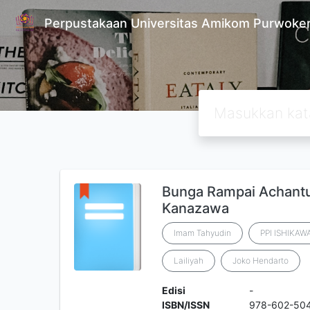
Perpustakaan Universitas Amikom Purwoke
Bunga Rampai Achantus
Kanazawa
Imam Tahyudin
PPI ISHIKAW
Lailiyah
Joko Hendarto
Edisi
-
ISBN/ISSN
978-602-50