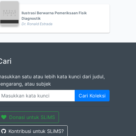
Ilustrasi Berwarna Pemeriksaan Fisik
Diagnostik
Dr. Ronald Estrada
Cari
asukkan satu atau lebih kata kunci dari judul,
engarang, atau subjek
Cari Koleksi
Donasi untuk SLiMS
Kontribusi untuk SLiMS?