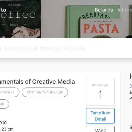
rto
Beranda
Inform
mentals of Creative Media
Ketersediaan
D
1
a
a Mariska
Khanivia Yuniska Putri
P
zah
Tampilkan
Detail
910
S
; 23 cm
MARC