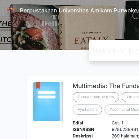
Perpustakaan Universitas Amikom Purwoke
Multimedia: The Funda
Dani Arifudin, M.Kom
Fitrian
Ayu Lestari
Wiqohiyatul Mui
Edisi
Cet. 1
ISBN/ISSN
9786238481
Deskripsi
269 halaman