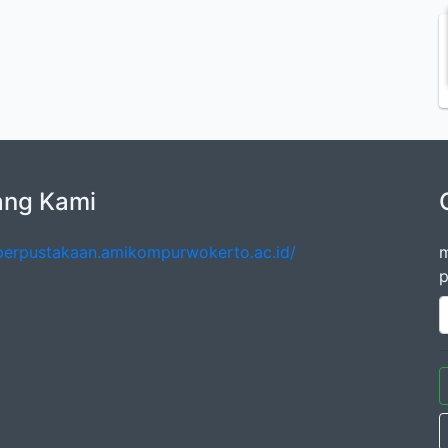
ang Kami
/perpustakaan.amikompurwokerto.ac.id/
m
p