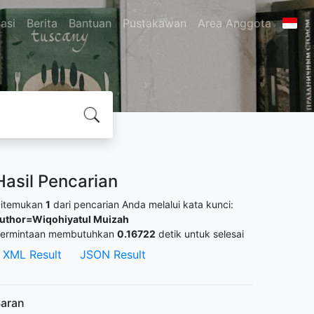
asi
Berita
Bantuan
Pustakawan
Area Anggota
Hasil Pencarian
itemukan
1
dari pencarian Anda melalui kata kunci:
uthor=Wiqohiyatul Muizah
ermintaan membutuhkan
0.16722
detik untuk selesai
XML Result
JSON Result
aran