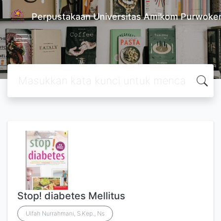
Perpustakaan Universitas Amikom Purwoke
Stop! diabetes Mellitus
Ulfah Nurrahmani, S.Kep., Ns