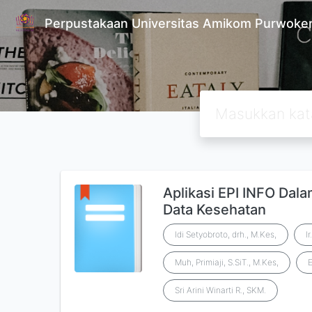
Perpustakaan Universitas Amikom Purwoke
Aplikasi EPI INFO Dal
Data Kesehatan
Idi Setyobroto, drh., M.Kes,
I
Muh, Primiaji, S.SiT., M.Kes,
E
Sri Arini Winarti R., SKM.