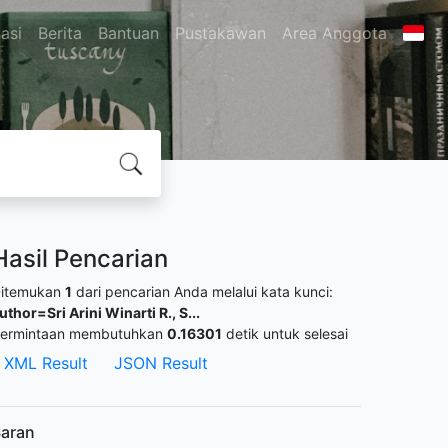
asi
Berita
Bantuan
Pustakawan
Area Anggota
Hasil Pencarian
itemukan
1
dari pencarian Anda melalui kata kunci:
uthor=Sri Arini Winarti R., S...
ermintaan membutuhkan
0.16301
detik untuk selesai
XML Result
JSON Result
aran