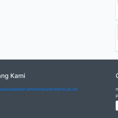
ang Kami
/perpustakaan.amikompurwokerto.ac.id/
m
p