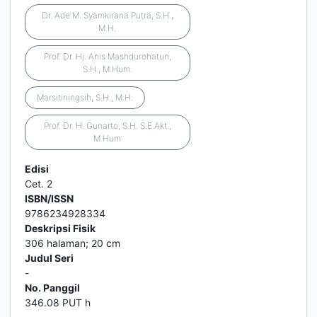
Dr. Ade M. Syamkirana Putra, S.H.,
M.H.
Prof. Dr. Hj. Anis Mashdurohatun,
S.H., M.Hum.
Marsitiningsih, S.H., M.H.
Prof. Dr. H. Gunarto, S.H. S.E.Akt.,
M.Hum
Edisi
Cet. 2
ISBN/ISSN
9786234928334
Deskripsi Fisik
306 halaman; 20 cm
Judul Seri
-
No. Panggil
346.08 PUT h