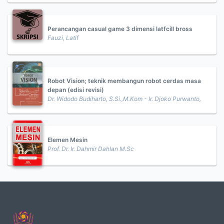
Perancangan casual game 3 dimensi latfcill bross
Fauzi, Latif
Robot Vision; teknik membangun robot cerdas masa
depan (edisi revisi)
Dr. Widodo Budiharto, S.Si.,M.Kom - Ir. Djoko Purwanto,
Elemen Mesin
Prof. Dr. Ir. Dahmir Dahlan M.Sc