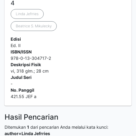
4
Linda Jefrries
Beatrice S. Mikulecky
Edisi
Ed. II
ISBN/ISSN
978-0-13-304717-2
Deskripsi Fisik
vi, 318 glm.; 28 cm
Judul Seri
-
No. Panggil
421.55 JEF a
Hasil Pencarian
Ditemukan
1
dari pencarian Anda melalui kata kunci:
author=Linda Jefrries