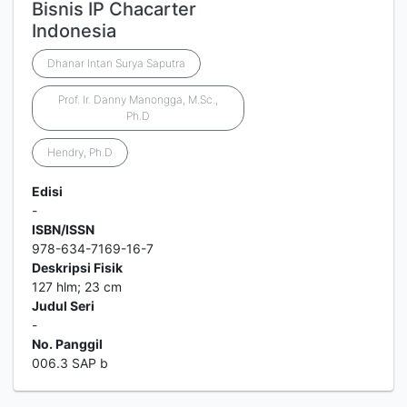
Bisnis IP Chacarter
Indonesia
Dhanar Intan Surya Saputra
Prof. Ir. Danny Manongga, M.Sc.,
Ph.D
Hendry, Ph.D
Edisi
-
ISBN/ISSN
978-634-7169-16-7
Deskripsi Fisik
127 hlm; 23 cm
Judul Seri
-
No. Panggil
006.3 SAP b