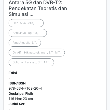
Antara 5G dan DVB-T2:
Pendekatan Teoretis dan
Simulasi …
Deni Alva Reza, S.T.
Soni Joyo Saputra, S.T
Rina Amaelia, S.T.
Dr. Alfin Hikmaturokhman, S.T., M.T.
Solichah Larasati, S.T., M.T.
Edisi
-
ISBN/ISSN
978-634-7169-20-4
Deskripsi Fisik
116 hlm; 23 cm
Judul Seri
-