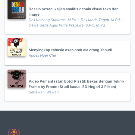
Desain pesan; kajian analitis desain visual teks dan
image
Dr. I Komang Sudarma, M.Pd. - Dr. I Made Tegeh, M.Pd -
Dewa Gede Agus Putra Prabawa, S.Pd., M.Pd.
Menyingkap rahasia asah otak ala orang Yahudi
Agoes Noer Che
Video Pemanfaatan Botol Plastik Bekas dengan Teknik
Frame by Frame (Studi kasus: SD Negeri 3 Pilken)
Setiawan, Wawan