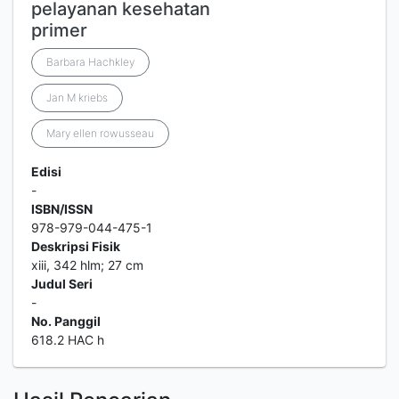
pelayanan kesehatan
primer
Barbara Hachkley
Jan M kriebs
Mary ellen rowusseau
Edisi
-
ISBN/ISSN
978-979-044-475-1
Deskripsi Fisik
xiii, 342 hlm; 27 cm
Judul Seri
-
No. Panggil
618.2 HAC h