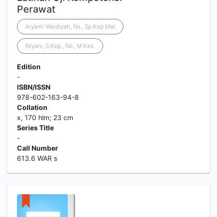
Perawat
Aryanti Wardiyah, Ns., Sp.Kep.Mat
Rilyani, S.Kep., Ns., M.Kes.
Edition
-
ISBN/ISSN
978-602-163-94-8
Collation
x, 170 hlm; 23 cm
Series Title
-
Call Number
613.6 WAR s