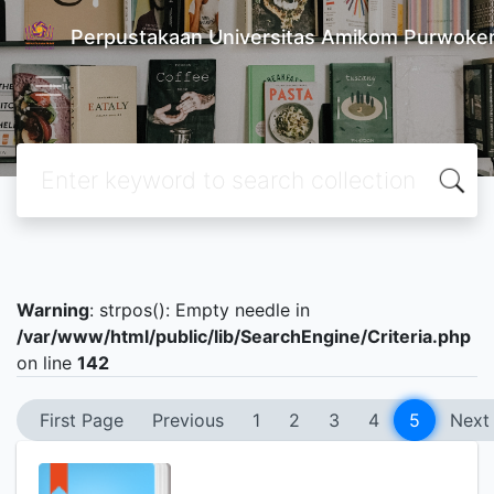
Perpustakaan Universitas Amikom Purwoke
Warning
: strpos(): Empty needle in
/var/www/html/public/lib/SearchEngine/Criteria.php
on line
142
First Page
Previous
1
2
3
4
5
Next