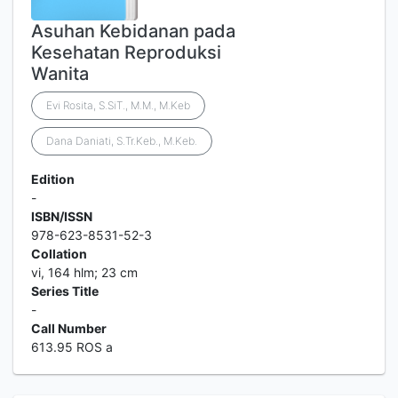
Asuhan Kebidanan pada
Kesehatan Reproduksi
Wanita
Evi Rosita, S.SiT., M.M., M.Keb
Dana Daniati, S.Tr.Keb., M.Keb.
Edition
-
ISBN/ISSN
978-623-8531-52-3
Collation
vi, 164 hlm; 23 cm
Series Title
-
Call Number
613.95 ROS a