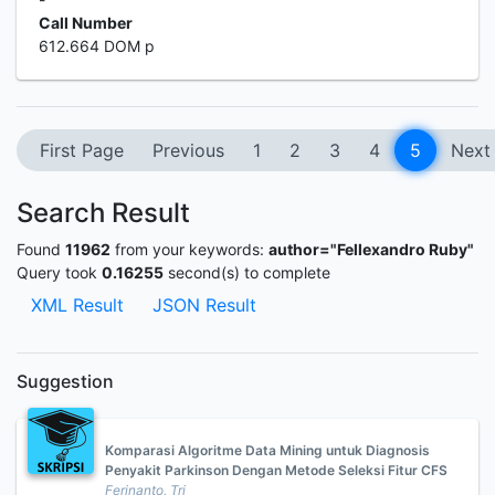
Call Number
612.664 DOM p
First Page
Previous
1
2
3
4
5
Next
Search Result
Found
11962
from your keywords:
author="Fellexandro Ruby"
Query took
0.16255
second(s) to complete
XML Result
JSON Result
Suggestion
Komparasi Algoritme Data Mining untuk Diagnosis
Penyakit Parkinson Dengan Metode Seleksi Fitur CFS
Ferinanto, Tri