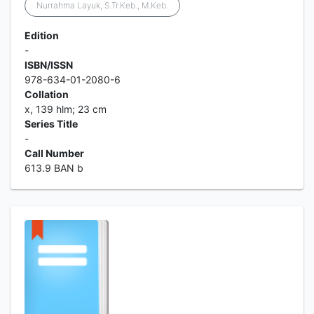
Nurrahma Layuk, S.Tr.Keb., M.Keb.
Edition
-
ISBN/ISSN
978-634-01-2080-6
Collation
x, 139 hlm; 23 cm
Series Title
-
Call Number
613.9 BAN b