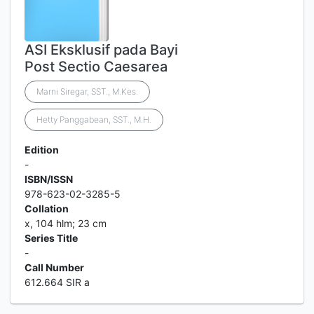
ASI Eksklusif pada Bayi
Post Sectio Caesarea
Marni Siregar, SST., M.Kes.
Hetty Panggabean, SST., M.H.
Edition
-
ISBN/ISSN
978-623-02-3285-5
Collation
x, 104 hlm; 23 cm
Series Title
-
Call Number
612.664 SIR a