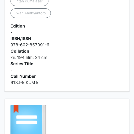
Intan Kumalasari
Iwan Andhyantoro
Edition
-
ISBN/ISSN
978-602-857091-6
Collation
xii, 194 hlm; 24 cm
Series Title
-
Call Number
613.95 KUM k