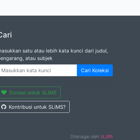
Cari
asukkan satu atau lebih kata kunci dari judul,
engarang, atau subjek
Cari Koleksi
Donasi untuk SLiMS
Kontribusi untuk SLiMS?
Ditenagai oleh
SLiMS