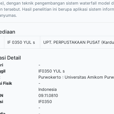
le), dengan teknik pengembangan sistem waterfall model d
n tersebut. Hasil penelitian ini berupa aplikasi sistem inf
nyumas.
ediaan
IF 0350 YUL s
UPT. PERPUSTAKAAN PUSAT (Kardu
si Detail
ri
-
gil
IF0350 YUL s
t
Purwokerto
:
Universitas Amikom Purw
i Fisik
-
Indonesia
SN
09.11.0810
si
IF0350
-
dia
-