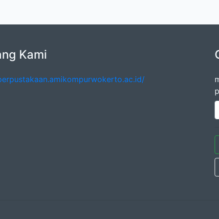
ang Kami
/perpustakaan.amikompurwokerto.ac.id/
m
p