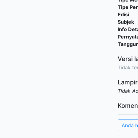
Tipe P
Edisi
Subjek
Info Deta
Pernyat
Tanggu
Versi l
Tidak ter
Lampir
Tidak A
Komen
Anda h