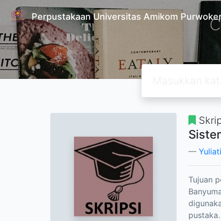
Perpustakaan Universitas Amikom Purwoke
Skrip
Siste
Yuliat
Tujuan p
Banyuma
digunaka
pustaka