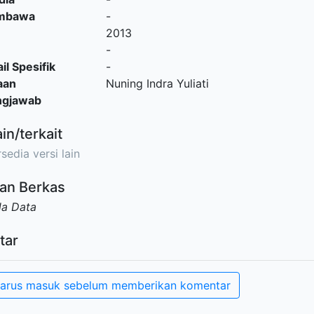
embawa
-
2013
-
il Spesifik
-
aan
Nuning Indra Yuliati
ngjawab
ain/terkait
sedia versi lain
an Berkas
da Data
tar
arus masuk sebelum memberikan komentar