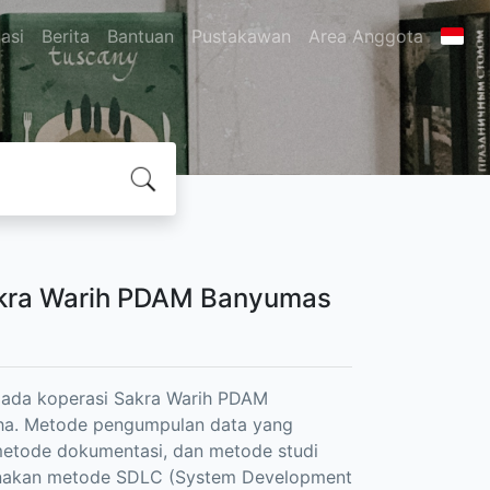
asi
Berita
Bantuan
Pustakawan
Area Anggota
Sakra Warih PDAM Banyumas
 pada koperasi Sakra Warih PDAM
ha. Metode pengumpulan data yang
metode dokumentasi, dan metode studi
gunakan metode SDLC (System Development