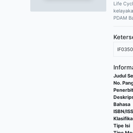
Life Cyc
kelayaka
PDAM Ba
Keters
IF0350
Informa
Judul Se
No. Pang
Penerbi
Deskrips
Bahasa
ISBN/IS
Klasifika
Tipe Isi
Tipe Me