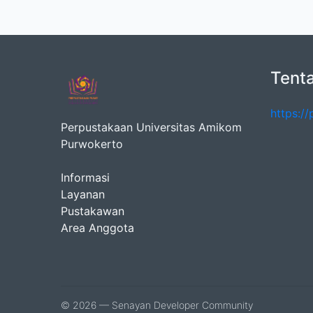
Tent
https:/
Perpustakaan Universitas Amikom
Purwokerto
Informasi
Layanan
Pustakawan
Area Anggota
© 2026 — Senayan Developer Community