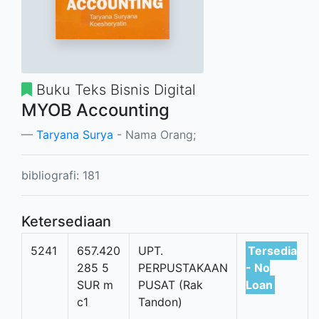
Buku Teks Bisnis Digital
MYOB Accounting
Taryana Surya
- Nama Orang;
bibliografi: 181
Ketersediaan
5241
657.420
UPT.
Tersedia
285 5
PERPUSTAKAAN
- No
SUR m
PUSAT (Rak
Loan
c1
Tandon)