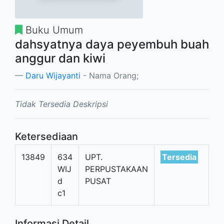
Buku Umum
dahsyatnya daya peyembuh buah
anggur dan kiwi
Daru Wijayanti
- Nama Orang;
Tidak Tersedia Deskripsi
Ketersediaan
13849
634
UPT.
Tersedia
WIJ
PERPUSTAKAAN
d
PUSAT
c1
Informasi Detail