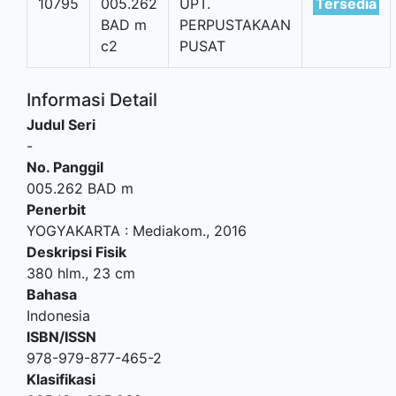
10795
005.262
UPT.
Tersedia
BAD m
PERPUSTAKAAN
c2
PUSAT
Informasi Detail
Judul Seri
-
No. Panggil
005.262 BAD m
Penerbit
YOGYAKARTA
:
Mediakom
.,
2016
Deskripsi Fisik
380 hlm., 23 cm
Bahasa
Indonesia
ISBN/ISSN
978-979-877-465-2
Klasifikasi