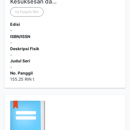
Kesuksesan da…
Ira Puspito Rini
Edisi
-
ISBN/ISSN
-
Deskripsi Fisik
-
Judul Seri
-
No. Panggil
155.25 RIN t