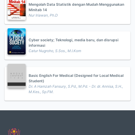
Mengolah Data Statistik dengan Mudah Menggunakan
Minitab 14
Nur Iriawan, Ph.D
Cyber society; Teknologi, media baru, dan disrupsi
informasi
Catur Nugroho, S.Sos., M.I.Kom
Basic English For Medical (Designed for Local Medical
Student)
Dr. A Hamzah Fansury, S.Pd., M.Pd. - Dr. dr. Annisa, S.H.,
M.Kes., Sp.FM.