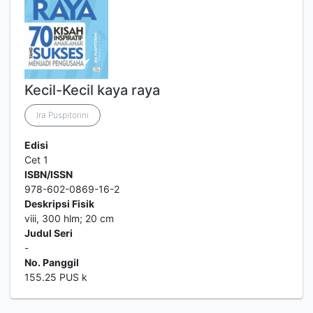
Kecil-Kecil kaya raya
Ira Puspitorini
Edisi
Cet 1
ISBN/ISSN
978-602-0869-16-2
Deskripsi Fisik
viii, 300 hlm; 20 cm
Judul Seri
-
No. Panggil
155.25 PUS k