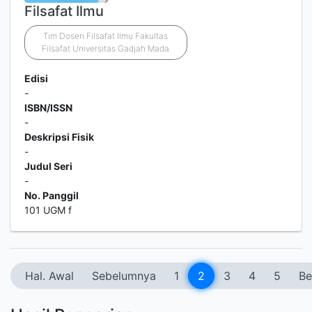
Filsafat Ilmu
Tim Dosen Filsafat Ilmu Fakultas
Filsafat Universitas Gadjah Mada
Edisi
-
ISBN/ISSN
-
Deskripsi Fisik
-
Judul Seri
-
No. Panggil
101 UGM f
Hal. Awal
Sebelumnya
1
2
3
4
5
Be