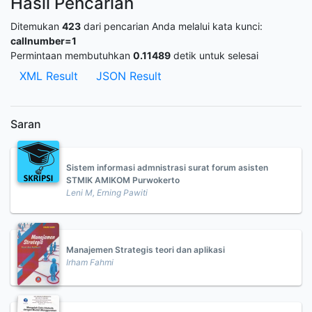
Hasil Pencarian
Ditemukan
423
dari pencarian Anda melalui kata kunci:
callnumber=1
Permintaan membutuhkan
0.11489
detik untuk selesai
XML Result
JSON Result
Saran
Sistem informasi admnistrasi surat forum asisten
STMIK AMIKOM Purwokerto
Leni M, Erning Pawiti
Manajemen Strategis teori dan aplikasi
Irham Fahmi