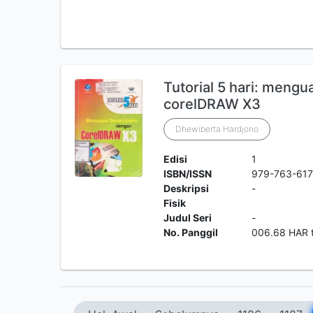
Tutorial 5 hari: mengu
corelDRAW X3
Dhewiberta Hardjono
Edisi
1
ISBN/ISSN
979-763-617
Deskripsi
-
Fisik
Judul Seri
-
No. Panggil
006.68 HAR t