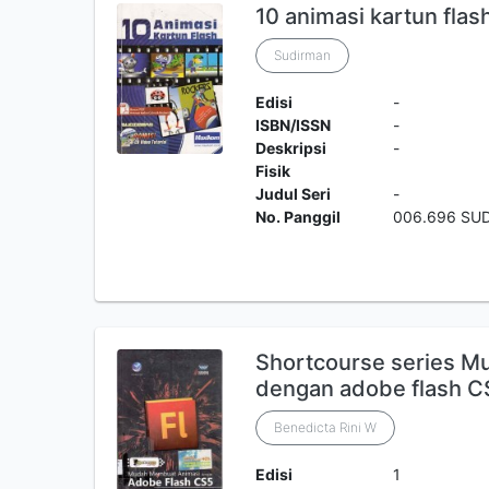
10 animasi kartun flas
Sudirman
Edisi
-
ISBN/ISSN
-
Deskripsi
-
Fisik
Judul Seri
-
No. Panggil
006.696 SUD
Shortcourse series M
dengan adobe flash C
Benedicta Rini W
Edisi
1