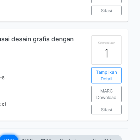
Sitasi
asai desain grafis dengan
Ketersediaan
1
Tampilkan
-8
Detail
MARC
Download
 c1
Sitasi