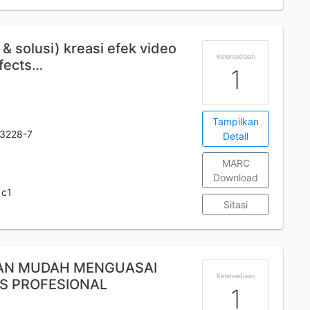
 & solusi) kreasi efek video
Ketersediaan
ffects…
1
Tampilkan
3228-7
Detail
MARC
Download
 c1
Sitasi
UAN MUDAH MENGUASAI
Ketersediaan
IS PROFESIONAL
1