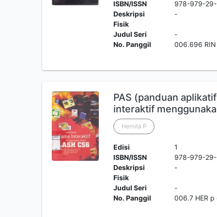
ISBN/ISSN
978-979-29-
Deskripsi
-
Fisik
Judul Seri
-
No. Panggil
006.696 RIN 
PAS (panduan aplikati
interaktif menggunaka
Hernita P
Edisi
1
ISBN/ISSN
978-979-29
Deskripsi
-
Fisik
Judul Seri
-
No. Panggil
006.7 HER p 