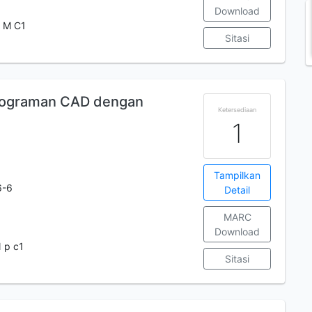
Download
 M C1
Sitasi
rograman CAD dengan
Ketersediaan
1
Tampilkan
6-6
Detail
MARC
Download
 p c1
Sitasi