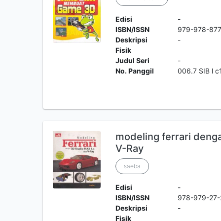
Edisi
-
ISBN/ISSN
979-978-87
Deskripsi
-
Fisik
Judul Seri
-
No. Panggil
006.7 SIB l c
modeling ferrari deng
V-Ray
saeba
Edisi
-
ISBN/ISSN
978-979-27
Deskripsi
-
Fisik