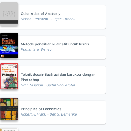
Color Atlas of Anatomy
Rohen - Yokochi - Lutjen-Drecoll
Metode penelitian kualitatif untuk bisnis
Purhantara, Wahyu
Teknik desain ilustrasi dan karakter dengan
Photoshop
Iwan Nisaburi - Saiful Hadi Arofat
Principles of Economics
Robert H. Frank - Ben S. Bernanke