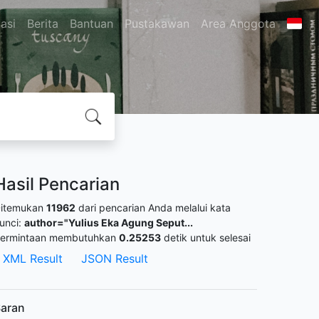
asi
Berita
Bantuan
Pustakawan
Area Anggota
Hasil Pencarian
itemukan
11962
dari pencarian Anda melalui kata
unci:
author="Yulius Eka Agung Seput...
ermintaan membutuhkan
0.25253
detik untuk selesai
XML Result
JSON Result
aran