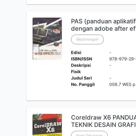
PAS (panduan aplikatif
dengan adobe after e
Westriningsih
Edisi
-
ISBN/ISSN
978-979-29-
Deskripsi
-
Fisik
Judul Seri
-
No. Panggil
006.7 WES p
Coreldraw X6 PAND
TEKNIK DESAIN GRAF
Andri Setyawan