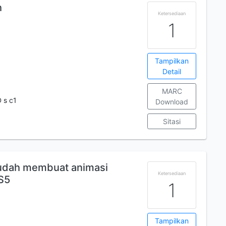
h
Ketersediaan
1
Tampilkan
Detail
MARC
 s c1
Download
Sitasi
udah membuat animasi
Ketersediaan
S5
1
Tampilkan