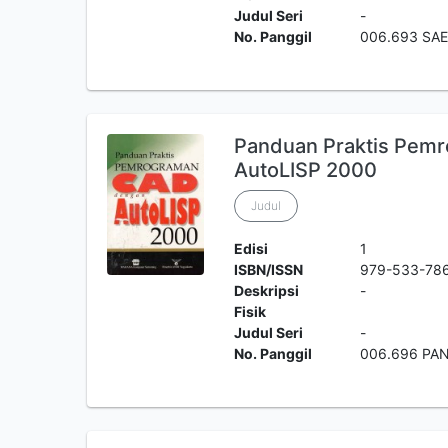
Judul Seri
-
No. Panggil
006.693 SAE
Panduan Praktis Pem
AutoLISP 2000
Judul
Edisi
1
ISBN/ISSN
979-533-78
Deskripsi
-
Fisik
Judul Seri
-
No. Panggil
006.696 PAN