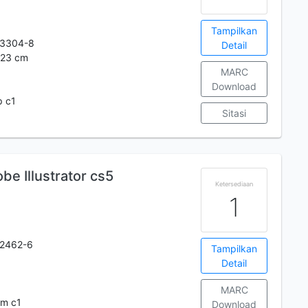
Tampilkan
-3304-8
Detail
; 23 cm
MARC
Download
p c1
Sitasi
be Illustrator cs5
Ketersediaan
1
-2462-6
Tampilkan
Detail
MARC
m c1
Download