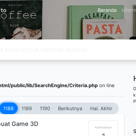
rto
Beranda
Inform
tml/public/lib/SearchEngine/Criteria.php
on line
D
k
P
1188
1189
1190
Berikutnya
Hal. Akhir
uat Game 3D
Ketersediaan
S