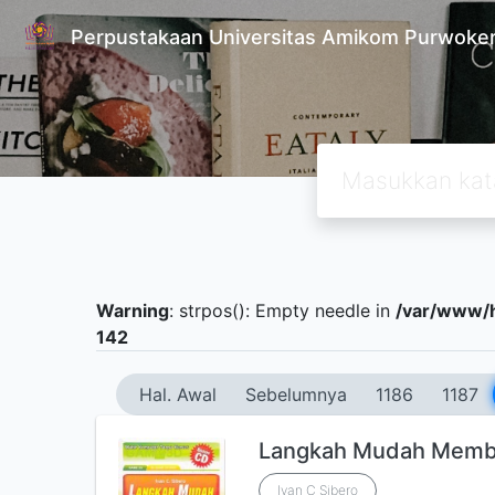
Perpustakaan Universitas Amikom Purwoke
Warning
: strpos(): Empty needle in
/var/www/h
142
Hal. Awal
Sebelumnya
1186
1187
Langkah Mudah Memb
Ivan C Sibero