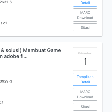
2631-6
Detail
MARC
Download
s c1
Sitasi
f & solusi) Membuat Game
Ketersediaan
n adobe fl…
1
Tampilkan
-3929-3
Detail
MARC
Download
c1
Sitasi