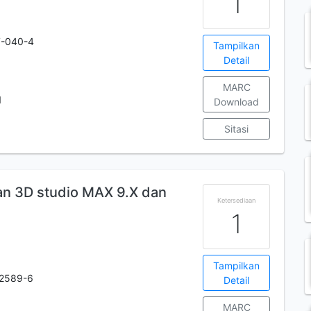
1
7-040-4
Tampilkan
Detail
MARC
1
Download
Sitasi
an 3D studio MAX 9.X dan
Ketersediaan
1
Tampilkan
-2589-6
Detail
MARC