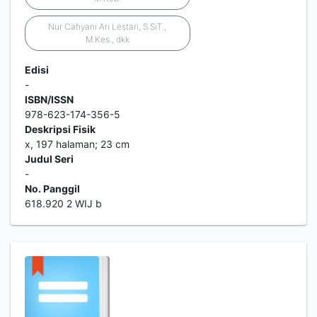
Nur Cahyani Ari Lestari, S.SiT.,
M.Kes., dkk
Edisi
-
ISBN/ISSN
978-623-174-356-5
Deskripsi Fisik
x, 197 halaman; 23 cm
Judul Seri
-
No. Panggil
618.920 2 WIJ b