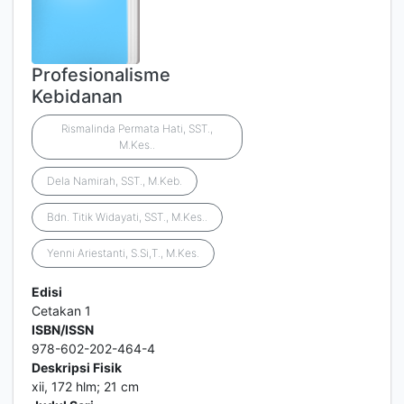
Profesionalisme
Kebidanan
Rismalinda Permata Hati, SST.,
M.Kes..
Dela Namirah, SST., M.Keb.
Bdn. Titik Widayati, SST., M.Kes..
Yenni Ariestanti, S.Si,T., M.Kes.
Edisi
Cetakan 1
ISBN/ISSN
978-602-202-464-4
Deskripsi Fisik
xii, 172 hlm; 21 cm