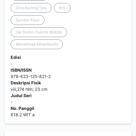
Dina Ayuning Tyas
Erni
Qurratul A'yun
Oei Stefani Yuanita Widodo
Muhammad Almanfaluthi
Edisi
-
ISBN/ISSN
978-623-125-821-2
Deskripsi Fisik
viii,274 hlm; 23 cm
Judul Seri
-
No. Panggil
618.2 WIT a