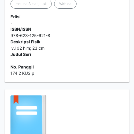
Herlina Simanjutak
Wahida
Edisi
-
ISBN/ISSN
978-623-125-621-8
Deskripsi Fisik
iv,102 hlm; 23 cm
Judul Seri
-
No. Panggil
174.2 KUS p