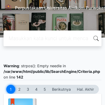
Perpustakaan Universitas Amikom Purwoke
Warning
: strpos(): Empty needle in
/var/www/html/public/lib/SearchEngine/Criteria.php
on line
142
1
2
3
4
5
Berikutnya
Hal. Akhir