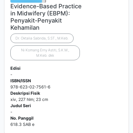
Evidence-Based Practice
in Midwifery (EBPM):
Penyakit-Penyakit
Kehamilan
Dr. Oktalia Sabrida, S.ST., M.Keb.
Ni Komang Erny Astiti, S.K.M.,
M.Keb. dkk
Edisi
-
ISBN/ISSN
978-623-02-7561-6
Deskripsi Fisik
xiv, 227 hlm; 23 cm
Judul Seri
-
No. Panggil
618.3 SAB e