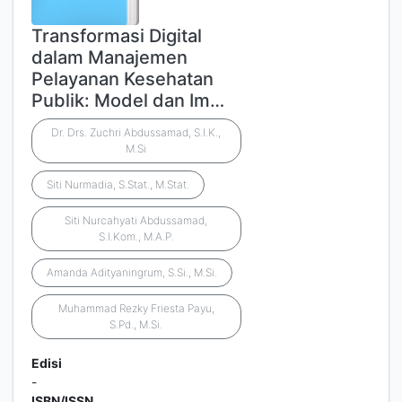
Transformasi Digital
dalam Manajemen
Pelayanan Kesehatan
Publik: Model dan Im…
Dr. Drs. Zuchri Abdussamad, S.I.K.,
M.Si
Siti Nurmadia, S.Stat., M.Stat.
Siti Nurcahyati Abdussamad,
S.I.Kom., M.A.P.
Amanda Adityaningrum, S.Si., M.Si.
Muhammad Rezky Friesta Payu,
S.Pd., M.Si.
Edisi
-
ISBN/ISSN