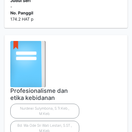
Judul Seri
-
No. Panggil
174.2 HAT p
Profesionalisme dan
etika kebidanan
Nurdewi Sulymbona, S.Tr.Keb.,
M.Keb.
Bd. Wa Ode Sri Wati Lestari, S.ST.,
M.Keb.