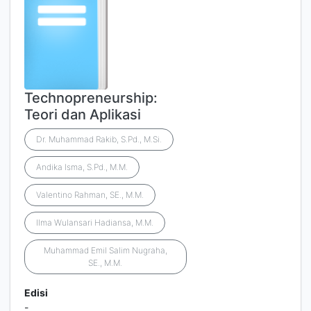
Technopreneurship:
Teori dan Aplikasi
Dr. Muhammad Rakib, S.Pd., M.Si.
Andika Isma, S.Pd., M.M.
Valentino Rahman, SE., M.M.
Ilma Wulansari Hadiansa, M.M.
Muhammad Emil Salim Nugraha,
SE., M.M.
Edisi
-