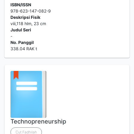
ISBN/ISSN
978-623-147-082-9
Deskripsi Fisik
viii,118 hlm, 23 cm
Judul Seri
-
No. Panggil
338.04 RAK t
Technopreneurship
Cut Fadhilah