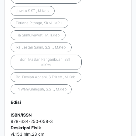
Juwita S.ST., M.Keb.
Fitriana Ritonga, SKM., MPH.
Tia Srimulyawati, M.Tr.Keb.
Ika Lestari Salim, S.ST., M.Keb.
Bdn. Maslan Pangaribuan, SST.,
M.Kes.
Bd. Devian Apriani, S.Tr.Keb., M.Keb.
Tri Wahyuningsih, S.ST., M.Keb
Edisi
-
ISBN/ISSN
978-634-250-058-3
Deskripsi Fisik
vi,153 hlm,23 cm