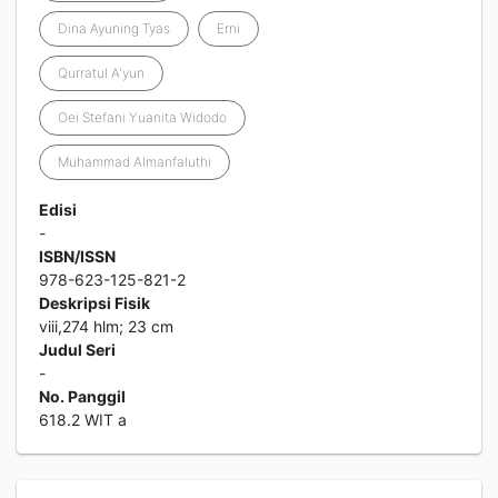
Dina Ayuning Tyas
Erni
Qurratul A'yun
Oei Stefani Yuanita Widodo
Muhammad Almanfaluthi
Edisi
-
ISBN/ISSN
978-623-125-821-2
Deskripsi Fisik
viii,274 hlm; 23 cm
Judul Seri
-
No. Panggil
618.2 WIT a