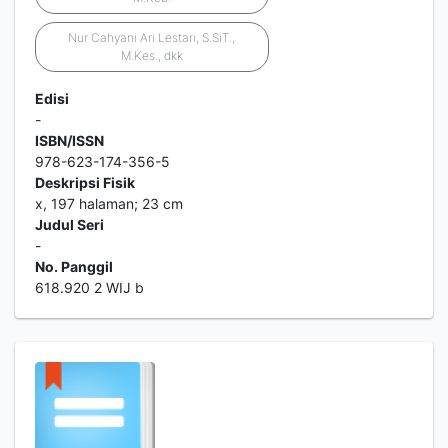
Nur Cahyani Ari Lestari, S.SiT.,
M.Kes., dkk
Edisi
-
ISBN/ISSN
978-623-174-356-5
Deskripsi Fisik
x, 197 halaman; 23 cm
Judul Seri
-
No. Panggil
618.920 2 WIJ b