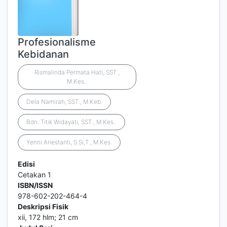
Profesionalisme
Kebidanan
Rismalinda Permata Hati, SST.,
M.Kes..
Dela Namirah, SST., M.Keb.
Bdn. Titik Widayati, SST., M.Kes..
Yenni Ariestanti, S.Si,T., M.Kes.
Edisi
Cetakan 1
ISBN/ISSN
978-602-202-464-4
Deskripsi Fisik
xii, 172 hlm; 21 cm