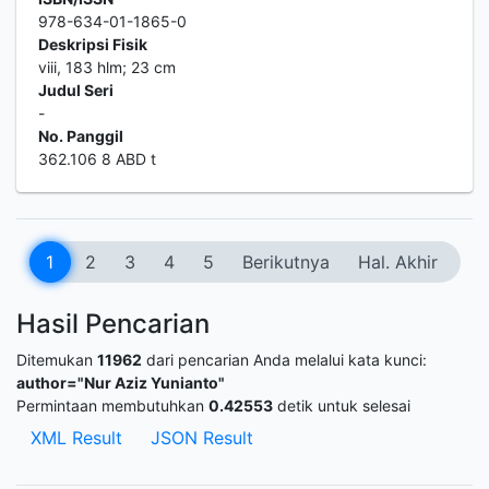
978-634-01-1865-0
Deskripsi Fisik
viii, 183 hlm; 23 cm
Judul Seri
-
No. Panggil
362.106 8 ABD t
1
2
3
4
5
Berikutnya
Hal. Akhir
Hasil Pencarian
Ditemukan
11962
dari pencarian Anda melalui kata kunci:
author="Nur Aziz Yunianto"
Permintaan membutuhkan
0.42553
detik untuk selesai
XML Result
JSON Result