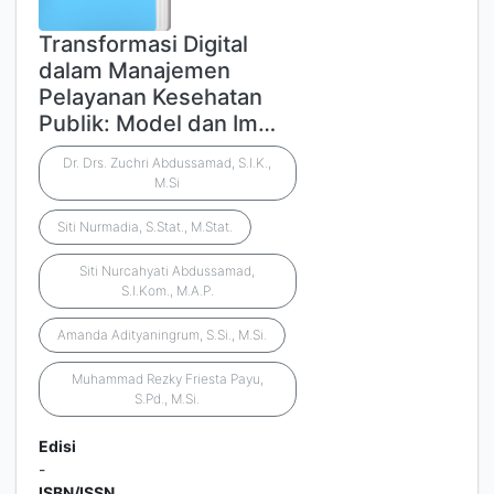
Transformasi Digital
dalam Manajemen
Pelayanan Kesehatan
Publik: Model dan Im…
Dr. Drs. Zuchri Abdussamad, S.I.K.,
M.Si
Siti Nurmadia, S.Stat., M.Stat.
Siti Nurcahyati Abdussamad,
S.I.Kom., M.A.P.
Amanda Adityaningrum, S.Si., M.Si.
Muhammad Rezky Friesta Payu,
S.Pd., M.Si.
Edisi
-
ISBN/ISSN