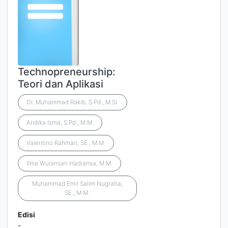
Technopreneurship:
Teori dan Aplikasi
Dr. Muhammad Rakib, S.Pd., M.Si.
Andika Isma, S.Pd., M.M.
Valentino Rahman, SE., M.M.
Ilma Wulansari Hadiansa, M.M.
Muhammad Emil Salim Nugraha,
SE., M.M.
Edisi
-