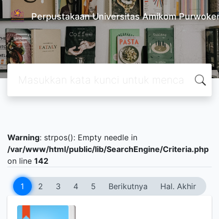
Perpustakaan Universitas Amikom Purwoke
Warning
: strpos(): Empty needle in
/var/www/html/public/lib/SearchEngine/Criteria.php
on line
142
1
2
3
4
5
Berikutnya
Hal. Akhir