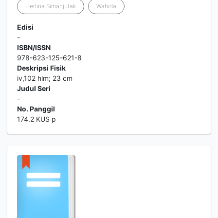
Herlina Simanjutak
Wahida
Edisi
-
ISBN/ISSN
978-623-125-621-8
Deskripsi Fisik
iv,102 hlm; 23 cm
Judul Seri
-
No. Panggil
174.2 KUS p