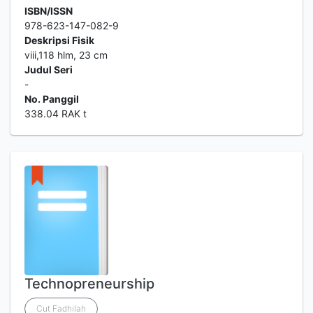
ISBN/ISSN
978-623-147-082-9
Deskripsi Fisik
viii,118 hlm, 23 cm
Judul Seri
-
No. Panggil
338.04 RAK t
Technopreneurship
Cut Fadhilah