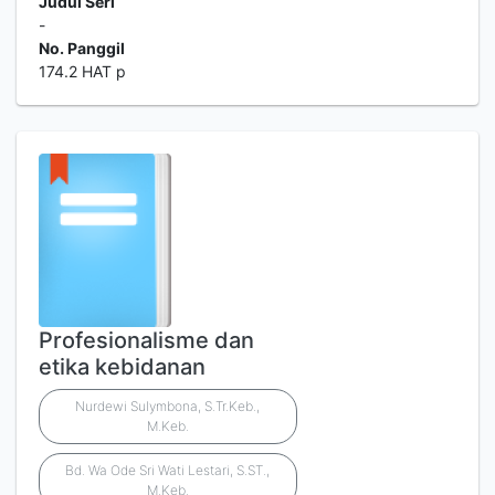
Judul Seri
-
No. Panggil
174.2 HAT p
Profesionalisme dan
etika kebidanan
Nurdewi Sulymbona, S.Tr.Keb.,
M.Keb.
Bd. Wa Ode Sri Wati Lestari, S.ST.,
M.Keb.