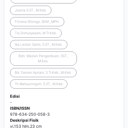
Juwita S.ST., M.Keb.
Fitriana Ritonga, SKM., MPH.
Tia Srimulyawati, M.Tr.Keb.
Ika Lestari Salim, S.ST., M.Keb.
Bdn. Maslan Pangaribuan, SST.,
M.Kes.
Bd. Devian Apriani, S.Tr.Keb., M.Keb.
Tri Wahyuningsih, S.ST., M.Keb
Edisi
-
ISBN/ISSN
978-634-250-058-3
Deskripsi Fisik
vi,153 hlm,23 cm