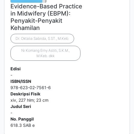
Evidence-Based Practice
in Midwifery (EBPM):
Penyakit-Penyakit
Kehamilan
Dr. Oktalia Sabrida, S.ST., M.Keb.
Ni Komang Erny Astiti, S.K.M.,
M.Keb. dkk
Edisi
-
ISBN/ISSN
978-623-02-7561-6
Deskripsi Fisik
xiv, 227 hlm; 23 cm
Judul Seri
-
No. Panggil
618.3 SAB e