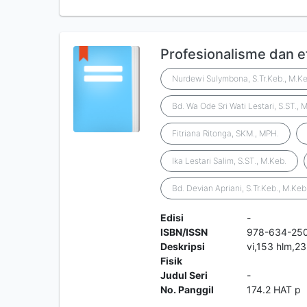
Profesionalisme dan e
Nurdewi Sulymbona, S.Tr.Keb., M.Ke
Bd. Wa Ode Sri Wati Lestari, S.ST., 
Fitriana Ritonga, SKM., MPH.
Ika Lestari Salim, S.ST., M.Keb.
Bd. Devian Apriani, S.Tr.Keb., M.Keb
Edisi
-
ISBN/ISSN
978-634-25
Deskripsi
vi,153 hlm,2
Fisik
Judul Seri
-
No. Panggil
174.2 HAT p