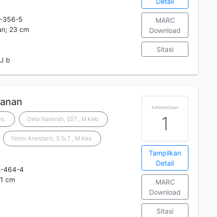
Detail
-356-5
MARC
an; 23 cm
Download
Sitasi
J b
danan
Ketersediaan
1
s..
Dela Namirah, SST., M.Keb.
Yenni Ariestanti, S.Si,T., M.Kes.
Tampilkan
Detail
2-464-4
21 cm
MARC
Download
Sitasi