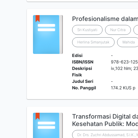
Profesionalisme dalam
Sri Kustiyati
Nur Citra
Herlina Simanjutak
Wahida
Edisi
-
ISBN/ISSN
978-623-125
Deskripsi
iv,102 hlm; 2
Fisik
Judul Seri
-
No. Panggil
174.2 KUS p
Transformasi Digital
Kesehatan Publik: Mo
Dr. Drs. Zuchri Abdussamad, S.I.K., 