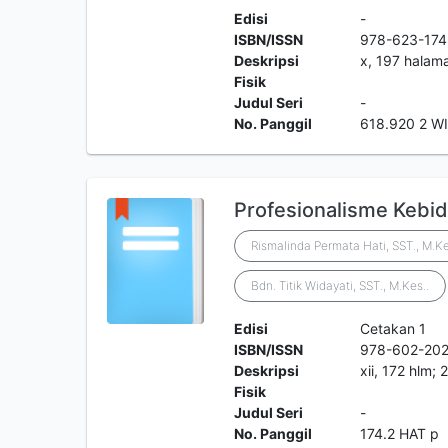
Edisi
-
ISBN/ISSN
978-623-174
Deskripsi
x, 197 halam
Fisik
Judul Seri
-
No. Panggil
618.920 2 WI
Profesionalisme Kebi
Rismalinda Permata Hati, SST., M.Ke
Bdn. Titik Widayati, SST., M.Kes..
Edisi
Cetakan 1
ISBN/ISSN
978-602-20
Deskripsi
xii, 172 hlm; 
Fisik
Judul Seri
-
No. Panggil
174.2 HAT p