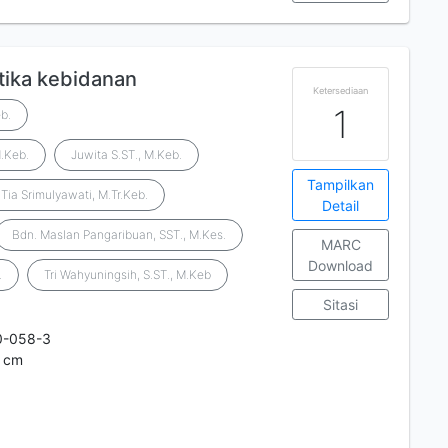
tika kebidanan
Ketersediaan
1
b.
M.Keb.
Juwita S.ST., M.Keb.
Tampilkan
Tia Srimulyawati, M.Tr.Keb.
Detail
Bdn. Maslan Pangaribuan, SST., M.Kes.
MARC
Download
.
Tri Wahyuningsih, S.ST., M.Keb
Sitasi
0-058-3
3 cm