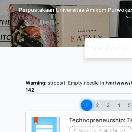
Perpustakaan Universitas Amikom Purwoke
Warning
: strpos(): Empty needle in
/var/www/h
142
1
2
3
4
5
Technopreneurship: Te
Dr. Muhammad Rakib, S.Pd., M.Si.