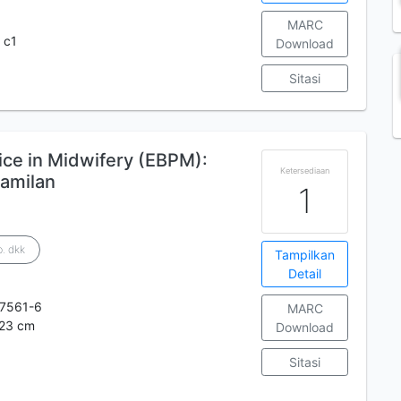
MARC
 c1
Download
Sitasi
ce in Midwifery (EBPM):
Ketersediaan
hamilan
1
b. dkk
Tampilkan
Detail
7561-6
MARC
 23 cm
Download
Sitasi