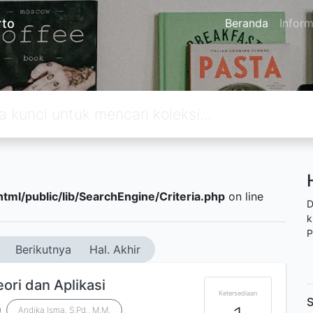
rto
Beranda
Inform
tml/public/lib/SearchEngine/Criteria.php
on line
D
k
P
Berikutnya
Hal. Akhir
ori dan Aplikasi
Ketersediaan
S
Andika Isma, S.Pd., M.M.