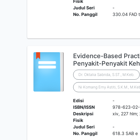
Fisik
Judul Seri
-
No. Panggil
330.04 FAD t
Evidence-Based Practi
Penyakit-Penyakit Ke
Dr. Oktalia Sabrida, S.ST., M.Keb.
Ni Komang Erny Astiti, S.K.M., M.Ke
Edisi
-
ISBN/ISSN
978-623-02-
Deskripsi
xiv, 227 hlm;
Fisik
Judul Seri
-
No. Panggil
618.3 SAB e