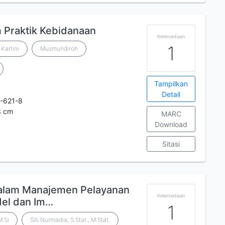
 Praktik Kebidanaan
Ketersediaan
1
Kartini
Musmundiroh
Tampilkan
Detail
-621-8
3 cm
MARC
Download
Sitasi
 dalam Manajemen Pelayanan
Ketersediaan
del dan Im…
1
M.Si
Siti Nurmadia, S.Stat., M.Stat.