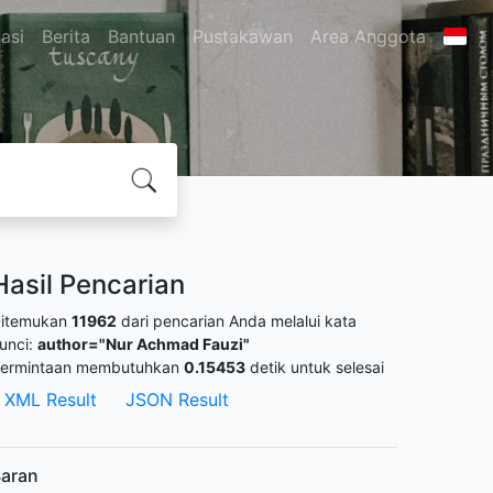
asi
Berita
Bantuan
Pustakawan
Area Anggota
Hasil Pencarian
itemukan
11962
dari pencarian Anda melalui kata
unci:
author="Nur Achmad Fauzi"
ermintaan membutuhkan
0.15453
detik untuk selesai
XML Result
JSON Result
aran