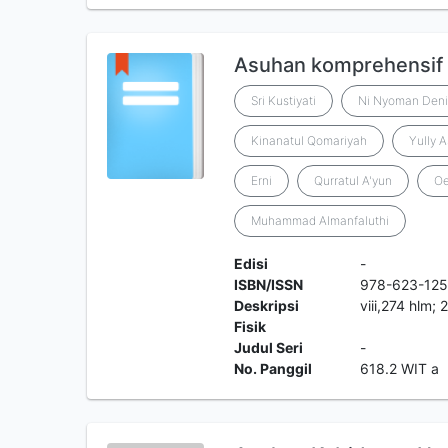
Asuhan komprehensif 
Sri Kustiyati
Ni Nyoman Deni 
Kinanatul Qomariyah
Yully 
Erni
Qurratul A'yun
Oe
Muhammad Almanfaluthi
Edisi
-
ISBN/ISSN
978-623-125
Deskripsi
viii,274 hlm;
Fisik
Judul Seri
-
No. Panggil
618.2 WIT a