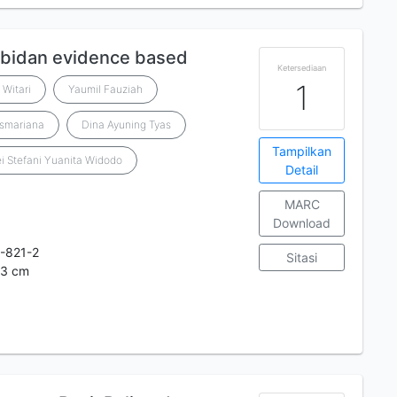
bidan evidence based
Ketersediaan
1
Witari
Yaumil Fauziah
Asmariana
Dina Ayuning Tyas
Tampilkan
i Stefani Yuanita Widodo
Detail
MARC
Download
-821-2
Sitasi
 23 cm