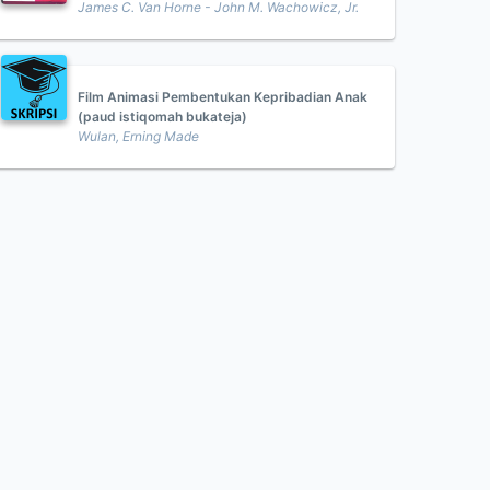
James C. Van Horne - John M. Wachowicz, Jr.
Film Animasi Pembentukan Kepribadian Anak
(paud istiqomah bukateja)
Wulan, Erning Made