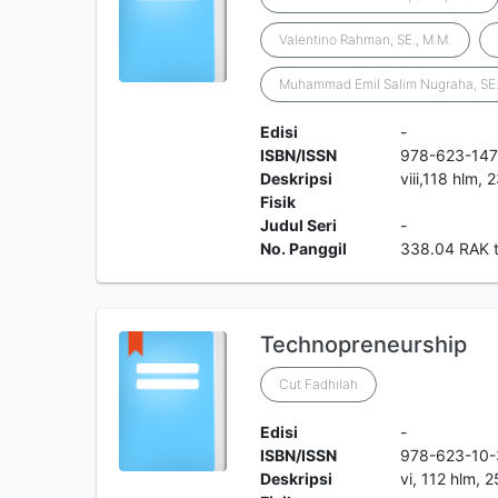
Valentino Rahman, SE., M.M.
Muhammad Emil Salim Nugraha, SE.
Edisi
-
ISBN/ISSN
978-623-147
Deskripsi
viii,118 hlm, 
Fisik
Judul Seri
-
No. Panggil
338.04 RAK 
Technopreneurship
Cut Fadhilah
Edisi
-
ISBN/ISSN
978-623-10
Deskripsi
vi, 112 hlm, 