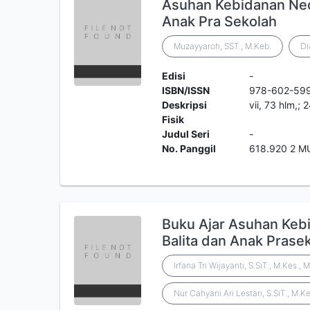
Asuhan Kebidanan Neon
Anak Pra Sekolah
Muzayyaroh, SST., M.Keb.
Di
Edisi
-
ISBN/ISSN
978-602-59
Deskripsi
vii, 73 hlm,; 
Fisik
Judul Seri
-
No. Panggil
618.920 2 M
Buku Ajar Asuhan Keb
Balita dan Anak Prase
Irfana Tri Wijayanti, S.SiT., M.Kes., 
Nur Cahyani Ari Lestari, S.SiT., M.Ke