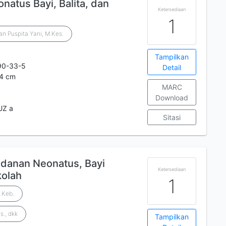
atus Bayi, Balita, dan
Ketersediaan
1
an Puspita Yani, M.Kes.
Tampilkan
90-33-5
Detail
24 cm
MARC
Download
UZ a
Sitasi
idanan Neonatus, Bayi
Ketersediaan
kolah
1
M.Keb.
s., dkk
Tampilkan