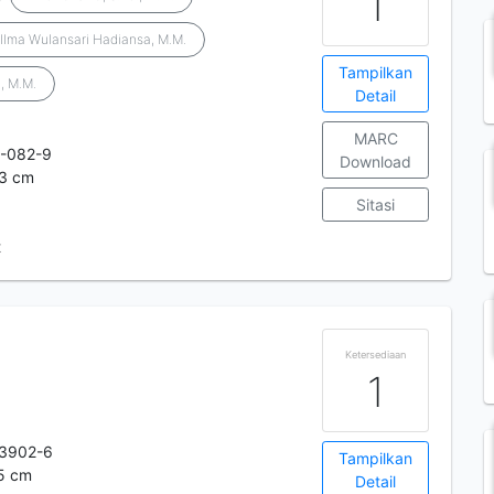
1
Ilma Wulansari Hadiansa, M.M.
Tampilkan
, M.M.
Detail
MARC
-082-9
Download
23 cm
Sitasi
t
Ketersediaan
1
-3902-6
Tampilkan
25 cm
Detail