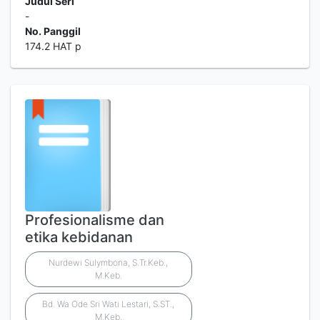
Judul Seri
-
No. Panggil
174.2 HAT p
Profesionalisme dan
etika kebidanan
Nurdewi Sulymbona, S.Tr.Keb.,
M.Keb.
Bd. Wa Ode Sri Wati Lestari, S.ST.,
M.Keb.