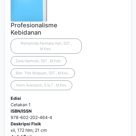
Profesionalisme
Kebidanan
Rismalinda Permata Hati, SST.,
M.Kes..
Dela Namirah, SST., M.Keb.
Bdn. Titik Widayati, SST., M.Kes..
Yenni Ariestanti, S.Si,T., M.Kes.
Edisi
Cetakan 1
ISBN/ISSN
978-602-202-464-4
Deskripsi Fisik
xii, 172 hlm; 21 cm