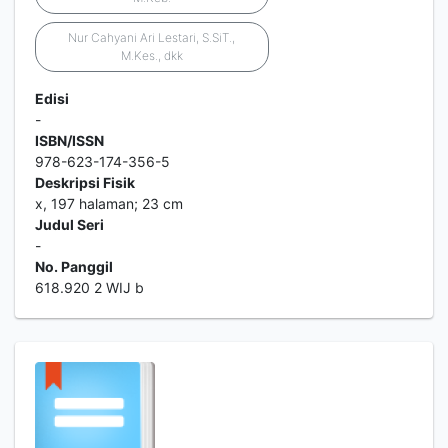
Nur Cahyani Ari Lestari, S.SiT.,
M.Kes., dkk
Edisi
-
ISBN/ISSN
978-623-174-356-5
Deskripsi Fisik
x, 197 halaman; 23 cm
Judul Seri
-
No. Panggil
618.920 2 WIJ b