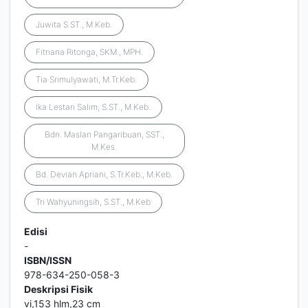
Juwita S.ST., M.Keb.
Fitriana Ritonga, SKM., MPH.
Tia Srimulyawati, M.Tr.Keb.
Ika Lestari Salim, S.ST., M.Keb.
Bdn. Maslan Pangaribuan, SST.,
M.Kes.
Bd. Devian Apriani, S.Tr.Keb., M.Keb.
Tri Wahyuningsih, S.ST., M.Keb
Edisi
-
ISBN/ISSN
978-634-250-058-3
Deskripsi Fisik
vi,153 hlm,23 cm