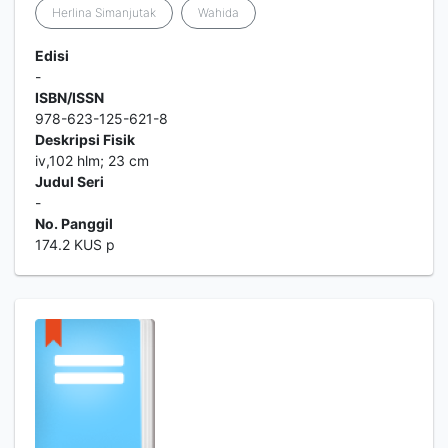
Herlina Simanjutak
Wahida
Edisi
-
ISBN/ISSN
978-623-125-621-8
Deskripsi Fisik
iv,102 hlm; 23 cm
Judul Seri
-
No. Panggil
174.2 KUS p