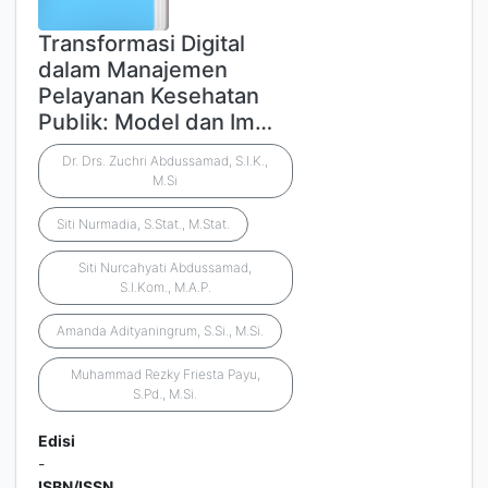
Transformasi Digital
dalam Manajemen
Pelayanan Kesehatan
Publik: Model dan Im…
Dr. Drs. Zuchri Abdussamad, S.I.K.,
M.Si
Siti Nurmadia, S.Stat., M.Stat.
Siti Nurcahyati Abdussamad,
S.I.Kom., M.A.P.
Amanda Adityaningrum, S.Si., M.Si.
Muhammad Rezky Friesta Payu,
S.Pd., M.Si.
Edisi
-
ISBN/ISSN