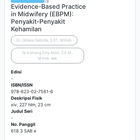
Evidence-Based Practice
in Midwifery (EBPM):
Penyakit-Penyakit
Kehamilan
Dr. Oktalia Sabrida, S.ST., M.Keb.
Ni Komang Erny Astiti, S.K.M.,
M.Keb. dkk
Edisi
-
ISBN/ISSN
978-623-02-7561-6
Deskripsi Fisik
xiv, 227 hlm; 23 cm
Judul Seri
-
No. Panggil
618.3 SAB e