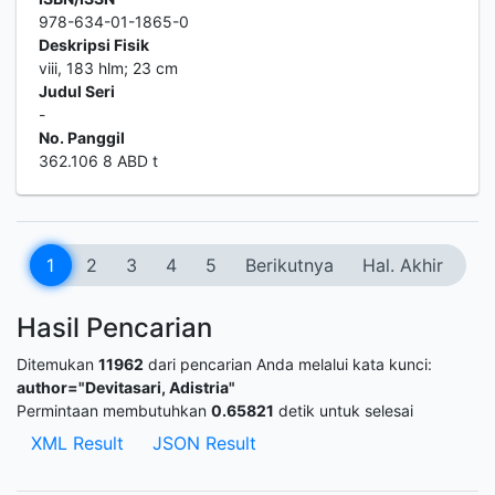
978-634-01-1865-0
Deskripsi Fisik
viii, 183 hlm; 23 cm
Judul Seri
-
No. Panggil
362.106 8 ABD t
1
2
3
4
5
Berikutnya
Hal. Akhir
Hasil Pencarian
Ditemukan
11962
dari pencarian Anda melalui kata kunci:
author="Devitasari, Adistria"
Permintaan membutuhkan
0.65821
detik untuk selesai
XML Result
JSON Result