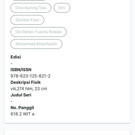
Dina Ayuning Tyas
Erni
Qurratul A'yun
Oei Stefani Yuanita Widodo
Muhammad Almanfaluthi
Edisi
-
ISBN/ISSN
978-623-125-821-2
Deskripsi Fisik
viii,274 hlm; 23 cm
Judul Seri
-
No. Panggil
618.2 WIT a