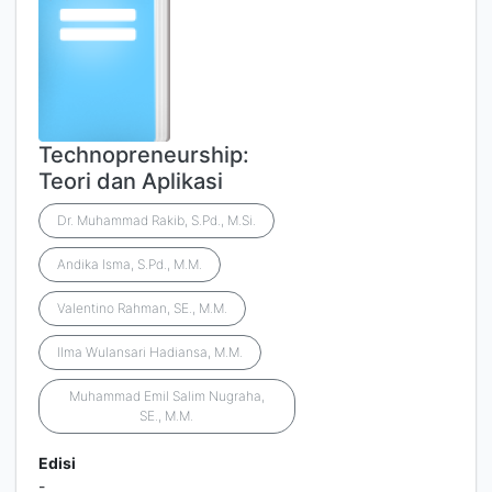
Technopreneurship:
Teori dan Aplikasi
Dr. Muhammad Rakib, S.Pd., M.Si.
Andika Isma, S.Pd., M.M.
Valentino Rahman, SE., M.M.
Ilma Wulansari Hadiansa, M.M.
Muhammad Emil Salim Nugraha,
SE., M.M.
Edisi
-